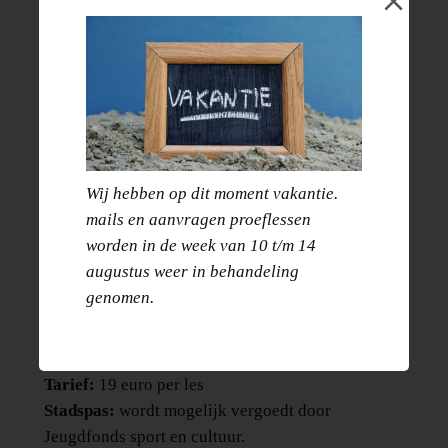
€
323.00
Let op: Is de les vol? Klik dan hier om je kind aan
te melden voor de wachtlijst zodat je bericht krijgt
als er weer plek beschikbaar is.
Les:
teken & schilderles
Wanneer:
woensdag
Wij hebben op dit moment vakantie.
Datums blok 1:
17 augustus t/m 18 december
mails en aanvragen proeflessen
2026
worden in de week van 10 t/m 14
( in de herfstvakantie is er geen les)
augustus weer in behandeling
Aantal lessen:
17
genomen.
Tijd:
13.30 – 14.45
Leeftijd:
7 t/m 11 jaar
Lesgever:
Celise
Tarief:
19 euro per les
Stadspas:
wordt mogelijk vergoedt door
Jeugdfonds sport en cultuur.