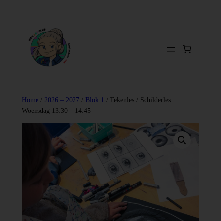
Ga
naar
de
inhoud
Home
/
2026 – 2027
/
Blok 1
/ Tekenles / Schilderles
Woensdag 13:30 – 14:45