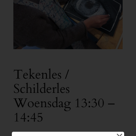
Tekenles /
Schilderles
Woensdag 13:30 –
14:45