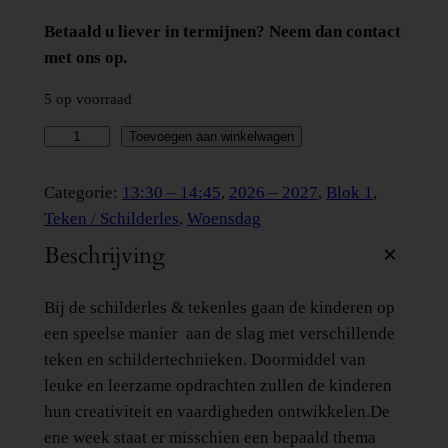
Betaald u liever in termijnen? Neem dan contact
met ons op.
5 op voorraad
T
Toevoegen aan winkelwagen
e
k
Categorie:
13:30 – 14:45
, 
2026 – 2027
, 
Blok 1
, 
e
Teken / Schilderles
, 
Woensdag
n
Beschrijving
l
e
Bij de schilderles & tekenles gaan de kinderen op
s
een speelse manier aan de slag met verschillende
/
teken en schildertechnieken. Doormiddel van
S
leuke en leerzame opdrachten zullen de kinderen
c
hun creativiteit en vaardigheden ontwikkelen.De
h
ene week staat er misschien een bepaald thema