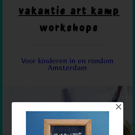
vakantie art kamp
workshops
V
oor kinderen in en rondom
Amsterdam