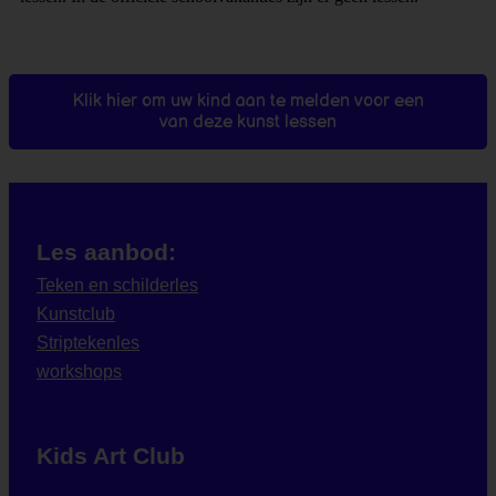
Klik hier om uw kind aan te melden voor een
van deze kunst lessen
Les aanbod:
Teken en schilderles
Kunstclub
Striptekenles
workshops
Kids Art Club