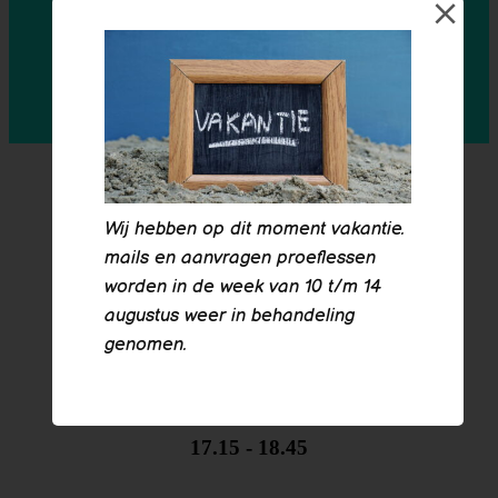
7 t/m 11 jaar
15.45 - 17.15
donderdag
Wij hebben op dit moment vakantie.
Kunstclub
mails en aanvragen proeflessen
worden in de week van 10 t/m 14
7 t/m 11 jaar
augustus weer in behandeling
15.30 - 17.00
genomen.
Tiener kunstclub
10 t/m 14 jaar
17.15 - 18.45