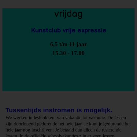
vrijdag
Kunstclub vrije expressie
6,5 t/m 11 jaar
15.30 - 17.00
Tussentijds instromen is mogelijk.
We werken in lesblokken: van vakantie tot vakantie. De lessen
zijn doorlopend gedurende het hele jaar. Je kunt je gedurende het
hele jaar nog inschrijven. Je betaald dan alleen de resterende
lessen. In de officiële schoolvakanties zijn er geen lessen.