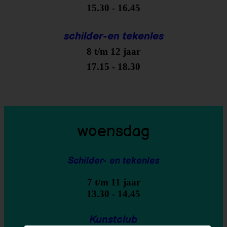
15.30 - 16.45
schilder-en tekenles
8 t/m 12 jaar
17.15 - 18.30
woensdag
Schilder- en tekenles
7 t/m 11 jaar
13.30 - 14.45
Kunstclub