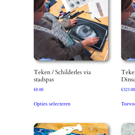
Teken / Schilderles via
Teken
stadspas
Dinsd
€
0.00
€
323.00
Dit
Opties selecteren
Toevo
product
heeft
meerdere
variaties.