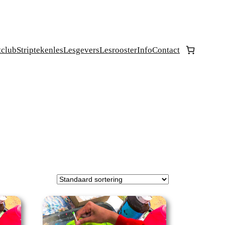
tclub
Striptekenles
Lesgevers
Lesrooster
Info
Contact