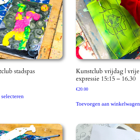
club stadspas
Kunstclub vrijdag | vrije
expressie 15:15 – 16.30
€
20.00
Dit
 selecteren
product
Toevoegen aan winkelwagen
heeft
meerdere
variaties.
Deze
optie