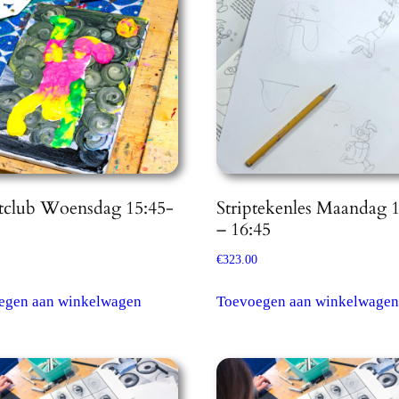
kan
gekozen
worden
op
de
productpagina
tclub Woensdag 15:45-
Striptekenles Maandag 
– 16:45
€
323.00
egen aan winkelwagen
Toevoegen aan winkelwagen