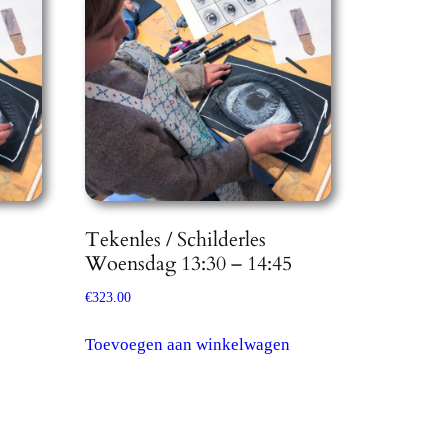
optie
kan
gekozen
worden
op
de
productpagina
Tekenles / Schilderles
Woensdag 13:30 – 14:45
€
323.00
Toevoegen aan winkelwagen