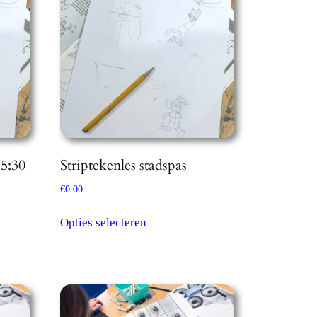
15:30
Striptekenles stadspas
€
0.00
Dit
Opties selecteren
product
heeft
meerdere
variaties.
Deze