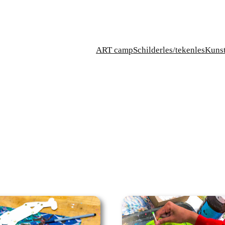
ART camp
Schilderles/tekenles
Kuns