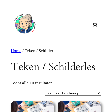
Ga
naar
de
inhoud
Home
/ Teken / Schilderles
Teken / Schilderles
Toont alle 10 resultaten