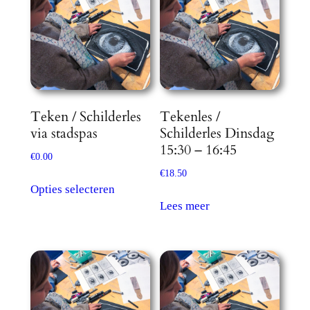
Teken / Schilderles
Tekenles /
via stadspas
Schilderles Dinsdag
15:30 – 16:45
€
0.00
€
18.50
Dit
Opties selecteren
product
Lees meer
heeft
meerdere
variaties.
Deze
optie
kan