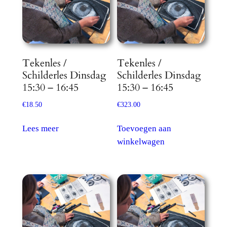
gekozen
worden
op
de
Tekenles /
Tekenles /
productpagina
Schilderles Dinsdag
Schilderles Dinsdag
15:30 – 16:45
15:30 – 16:45
€
18.50
€
323.00
Lees meer
Toevoegen aan
winkelwagen