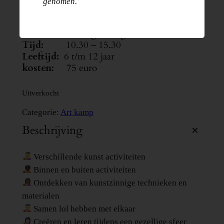
genomen.
€
75.00
Datum:
Dinsdag 11 augustus
Tijd:
10.30 – 15.30
Leeftijd:
6 t/m 12 jaar
kosten:
75 euro
Uitverkocht
Categorie:
Art kamp
Beschrijving
Verschillende kunst activiteiten
Binnen en buiten activiteiten
Ontdekken van kunstzinnige technieken en
materialen
Samen lol hebben met elkaar
Creëren en leren tijdens een gezellige sfeer