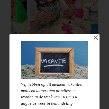
Zomer art kamp |
Wij hebben op dit moment vakantie.
mails en aanvragen proeflessen
dinsdag 11 augustus
worden in de week van 10 t/m 14
augustus weer in behandeling