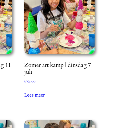
ag 11
Zomer art kamp | dinsdag 7
juli
€
75.00
Lees meer