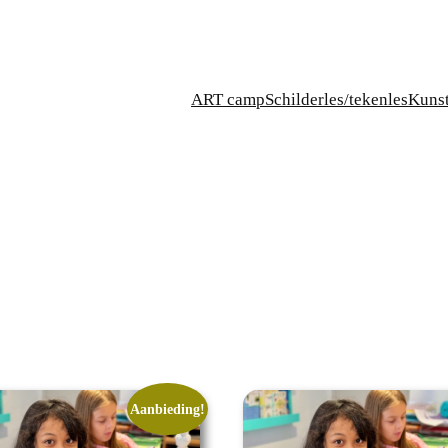
ART camp
Schilderles/tekenles
Kuns
Aanbieding!