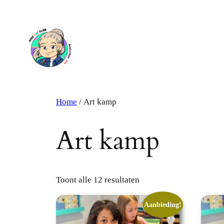
Ga
naar
de
inhoud
Home
/ Art kamp
Art kamp
Toont alle 12 resultaten
Aanbieding!