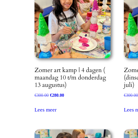
Zomer art kamp | 4 dagen (
Zomer
maandag 10 t/m donderdag
(dins
13 augustus)
juli)
€
300.00
Oorspronkelijke
€
280.00
Huidige
€
300.00
prijs
prijs
was:
is:
Lees meer
Lees 
€300.00.
€280.00.