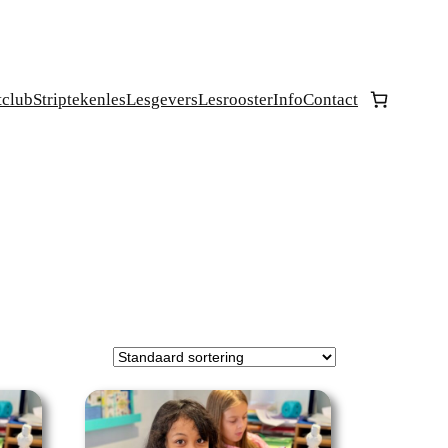
tclub
Striptekenles
Lesgevers
Lesrooster
Info
Contact