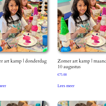
r art kamp | donderdag
Zomer art kamp | maan
10 augustus
€
75.00
meer
Lees meer