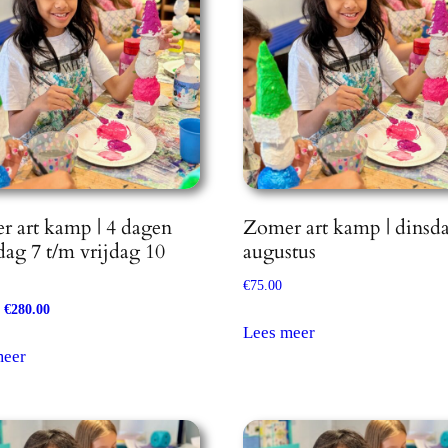
 art kamp | 4 dagen
Zomer art kamp | dinsd
dag 7 t/m vrijdag 10
augustus
€
75.00
Oorspronkelijke
€
280.00
Huidige
Lees meer
prijs
prijs
was:
is:
meer
€300.00.
€280.00.