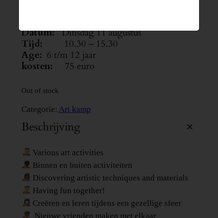
€
75.00
Datum:
Dinsdag 11 augustus
Tijd:
10.30 – 15.30
Age:
6 t/m 12 jaar
kosten:
75 euro
Out of stock
Categorie:
Art kamp
Beschrijving
Various art activities
Binnen en buiten activiteiten
Discovering artistic techniques and materials
Having fun together!
Creëren en leren tijdens een gezellige sfeer
Nieuwe vrienden maken met elkaar