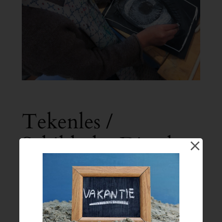
Tekenles /
Schilderles Dinsdag
15:30 – 16:45
€
18.50