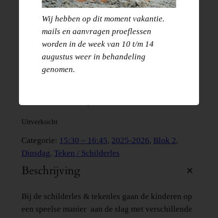
Let op: Is de les vol? Klik dan hier om je kind aan
te melden voor de wachtlijst zodat je bericht krijgt
Wij hebben op dit moment vakantie.
als er weer plek beschikbaar is.
mails en aanvragen proeflessen
worden in de week van 10 t/m 14
Les:
Schilder- en tekenles
augustus weer in behandeling
Leeftijd:
7 t/m 11 jaar
genomen.
Tijd:
15.30 – 16.45
Lesgever:
Celise
Tarief:
18,50 euro per les
Uitverkocht
Categorie:
15:30 – 16:45
, 
2025-2026
, 
Blok 2
, 
Dinsdag
, 
Teken / Schilderles
Beschrijving
Bij de schilderles & tekenles gaan de kinderen op
een speelse manier aan de slag met verschillende