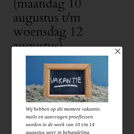
(maandag 10
augustus t/m
woensdag 12
augustus)
€
10.00
Datum:
Maandag 10 augustus t/m woensdag 12
augustus ( 3 dagen)
Tijd:
10.30 – 15.30
Leeftijd:
6 t/m 12 jaar
Wij hebben op dit moment vakantie.
kosten:
10 euro eigen bijdrage (jeugdfonds
mails en aanvragen proeflessen
Sport en cultuur vergoedt 200 euro.)
worden in de week van 10 t/m 14
augustus weer in behandeling
Zie de info hieronder voor hoe dit in zijn werk