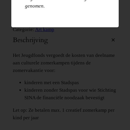
genomen.
gaat.
Uitverkocht
Categorie:
Art kamp
Beschrijving
Het Jeugdfonds vergoedt de kosten van deelname
aan culturele zomerkampen tijdens de
zomervakantie voor:
kinderen met een Stadspas
kinderen zonder Stadspas voor wie Stichting
SINA de financiële noodzaak bevestigt
Let op:
Ze betalen max. 1 creatief zomerkamp per
kind per jaar