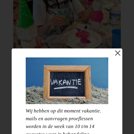
Zomer art kamp |
Wij hebben op dit moment vakantie.
donderdag 13
mails en aanvragen proeflessen
augustus
worden in de week van 10 t/m 14