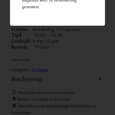
augustus weer in behandeling
genomen.
€
75.00
Datum:
donderdag 13 augustus
Tijd:
10.30 – 15.30
Leeftijd:
6 t/m 12 jaar
kosten:
75 euro
Uitverkocht
Categorie:
Art kamp
Beschrijving
Verschillende kunst activiteiten
Binnen en buiten activiteiten
Ontdekken van kunstzinnige technieken en
materialen