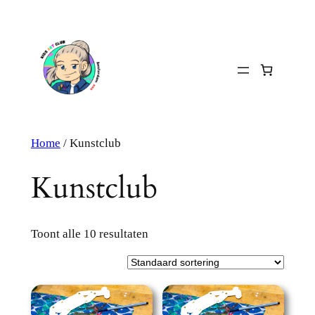
Ga
naar
de
inhoud
Home
/ Kunstclub
Kunstclub
Toont alle 10 resultaten