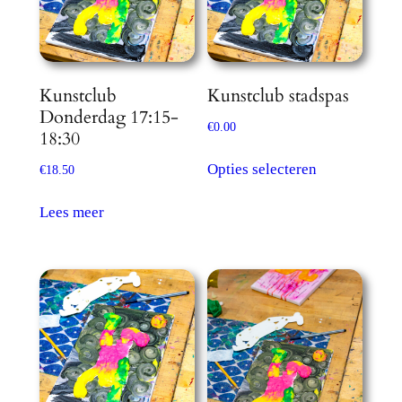
Kunstclub
Kunstclub stadspas
Donderdag 17:15-
€
0.00
18:30
Dit
Opties selecteren
€
18.50
product
heeft
Lees meer
meerdere
variaties.
Deze
optie
kan
gekozen
worden
op