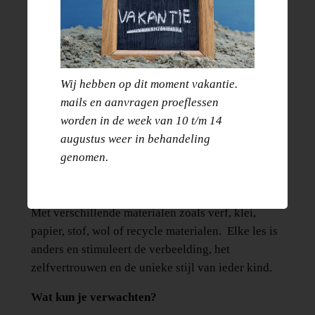
Let op: Is de les vol? Klik dan hier om je kind aan
te melden voor de wachtlijst zodat je bericht krijgt
als er weer plek beschikbaar is.
Laat de creativiteit van je kind tot leven komen in
Wij hebben op dit moment vakantie.
onze Vrije Expressie Kunstclub! In deze
mails en aanvragen proeflessen
inspirerende lessen draait alles om ontdekken,
worden in de week van 10 t/m 14
experimenteren en plezier maken met kunst. Er
augustus weer in behandeling
zijn geen regels of vaste kaders – kinderen krijgen
genomen.
de ruimte om hun eigen ideeën, gevoelens en
fantasie vrij te uiten.
Met verschillende materialen zoals verf, klei,
papier, stof, wol of recycle materialen. Elke les is
anders en stimuleert de verbeelding, het
zelfvertrouwen en de unieke stijl van ieder kind.
Wat kun je verwachten?