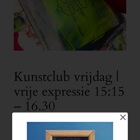
Kunstclub vrijdag |
vrije expressie 15:15
– 16.30
€
18.50