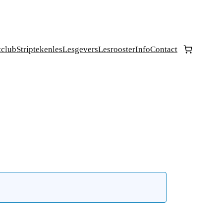
tclub
Striptekenles
Lesgevers
Lesrooster
Info
Contact