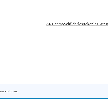
ART camp
Schilderles/tekenles
Kuns
ria voldoen.