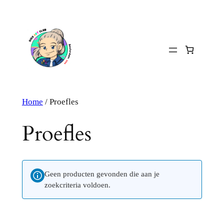
Ga
naar
de
inhoud
Home
/ Proefles
Proefles
Geen producten gevonden die aan je
zoekcriteria voldoen.