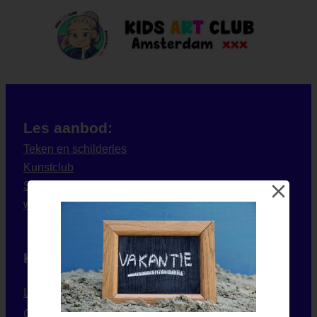
Les aanbod:
Teken en schilderles
Kunstclub
Striptekenles
workshops
Kids Art Club
Lesgevers
Contact