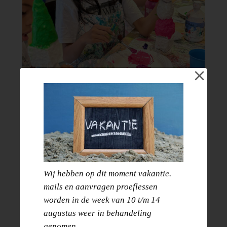
Zomer art kamp |
Wij hebben op dit moment vakantie.
mails en aanvragen proeflessen
Vrijdag 10 juli
worden in de week van 10 t/m 14
augustus weer in behandeling
genomen.