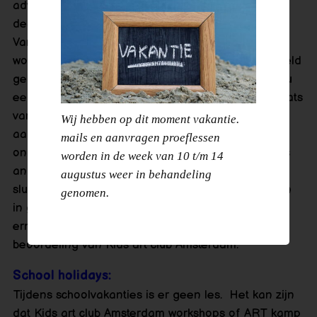
advance by e-mail ( info@kidsartclub-
deamsterdammertjes.nll ) or
whatsapp
doorgeven.
Vanwege het feit dat er een plekje vastgehouden
word voor uw kind het gehele blok word er geen geld
gerestitueerd bij het missen van een les. Wel kunt u
een vriendje of vriendinnetje vragen om in de plaats
van uw kind te gaan. Dit wel graag van tevoren
Wij hebben op dit moment vakantie.
aangeven.Bij het missen van een les door pure
mails en aanvragen proeflessen
onmacht kunnen we wel samen kijken of er ergens
worden in de week van 10 t/m 14
anders in de week nog een plek vrij is om aan te
augustus weer in behandeling
sluiten bij een les. Alleen bij hoge uitzondering kan
genomen.
in geval van aantoonbare langdurige ziekte of
ernstig ongeval restitutie plaatsvinden; e.e.a. ter
beoordeling van Kids art club Amsterdam.
School holidays:
Tijdens schoolvakanties is er geen les. Het kan zijn
dat Kids art club Amsterdam workshops of ART kamp