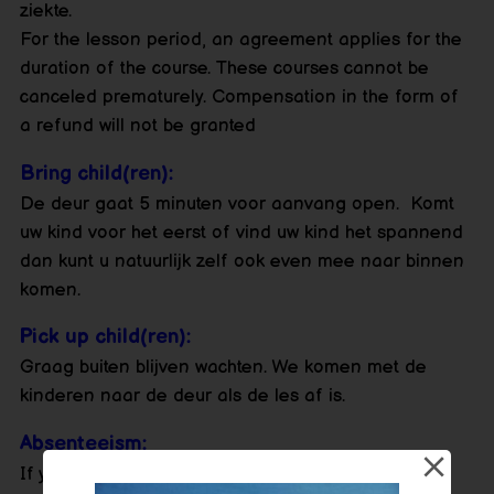
ziekte.
For the lesson period, an agreement applies for the
duration of the course. These courses cannot be
canceled prematurely. Compensation in the form of
a refund will not be granted
Bring child(ren):
De deur gaat 5 minuten voor aanvang open. Komt
uw kind voor het eerst of vind uw kind het spannend
dan kunt u natuurlijk zelf ook even mee naar binnen
komen.
Pick up child(ren):
Graag buiten blijven wachten. We komen met de
kinderen naar de deur als de les af is.
Absenteeism:
If your child cannot come, please notify us in