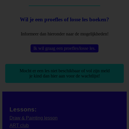
Wil je een proefles of losse les boeken?
Informeer dan hieronder naar de mogelijkheden!
Ik wil graag een proefles/losse les.
Mocht er een les niet beschikbaar of vol zijn meld
je kind dan hier aan voor de wachtlijst!
Lessons:
Draw & Painting lesson
ART club