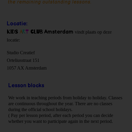
the remaining outstanding lessons.
Uw naam:
*
First name:
Last name
a
Locatie:
First name:
Last name
E-mail
*
l
Amsterdam
Kids
A
r
t
Club
vindt plaats op deze
l
E-mail
*
e
locatie:
r
g
Studio Creatief
Telefoonnummer:
*
i
Orteliusstraat 151
ë
Telefoonnummer:
*
n
1057 AX Amsterdam
w
i
Naam kind:
*
j
Lesson blocks
s
Naam kind:
*
c
We work in teaching periods from holiday to holiday. Classes
h
are continuous throughout the year. There are no classes
o
Leeftijd kind:
during the official school holidays.
o
(
Pay per lesson period, after each period you can decide
Leeftijd kind:
l
whether you want to participate again in the next period.