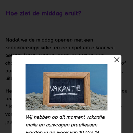
Hoe ziet de middag eruit?
Nadat we de middag openen met een
kennismakings cirkel en een spel om elkaar wat
beter te leren kennen, gaan we samen een
choreografie maken, we ontdekken welke houding of
pose het beste bij jouw past. Of die nu groots, klein,
uitbundig of timide is.
Heb je een toffe/ fijne pose gevonden die echt bij jou
past?!
* Klik*
dan maken we daar een leuke polaroid foto
van. Deze foto gaan we namelijk gebruiken voor
Wij hebben op dit moment vakantie.
jouw kunstwerk!
mails en aanvragen proeflessen
worden in de week van 10 t/m 14