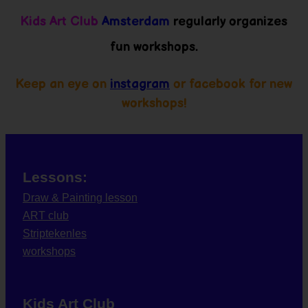
Kids Art Club
Amsterdam
regularly organizes
fun workshops.
Keep an eye on
instagram
or facebook for new
workshops!
Lessons:
Draw & Painting lesson
ART club
Striptekenles
workshops
Kids Art Club