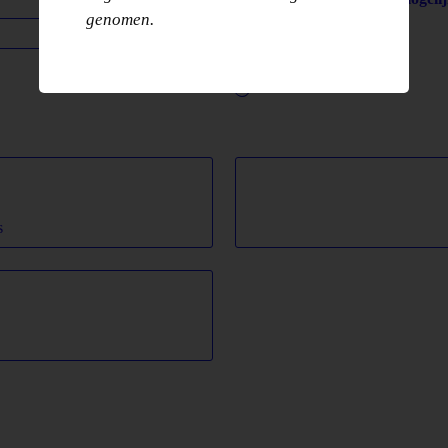
genomen.
Yes
No
Alleen onherkenbaar
s