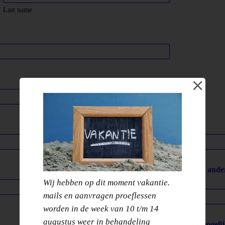
Last name
Leeftijd kind:
Heeft uw kind allergiën of and
houden?
*
Wij hebben op dit moment vakantie.
mails en aanvragen proeflessen
worden in de week van 10 t/m 14
augustus weer in behandeling
toestemming foto's voor mogelij