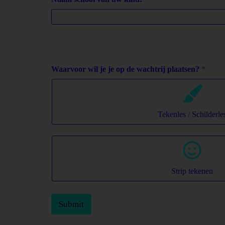
Waarvoor wil je je op de wachtrij plaatsen?
*
Tekenles / Schilderle
Strip tekenen
k
i
Submit
n
d