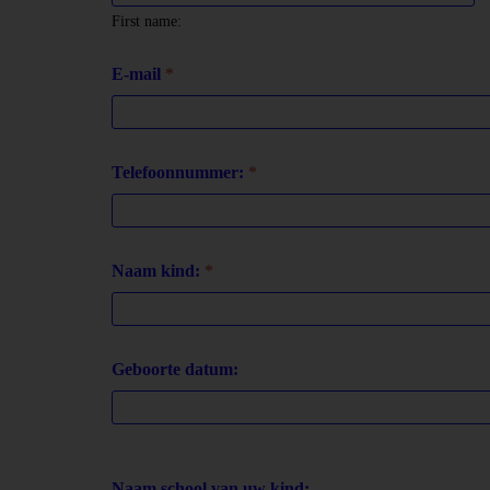
First name:
E-mail
*
Telefoonnummer:
*
Naam kind:
*
Geboorte datum:
Naam school van uw kind: