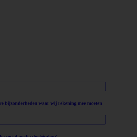
ere bijzonderheden waar wij rekening mee moeten
ke social media doeleinden?